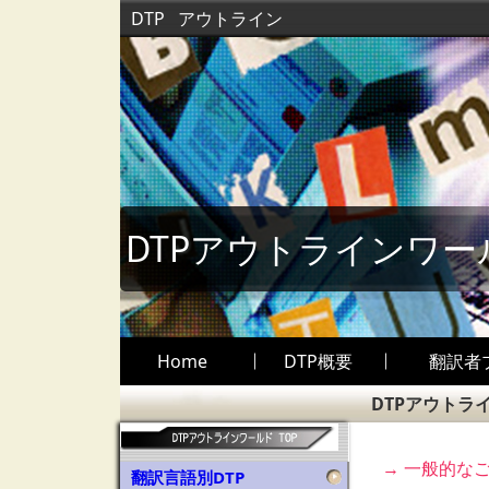
DTP
アウトライン
DTPアウトラインワー
Home
DTP概要
翻訳者
DTPアウトラ
→ 一般的な
翻訳言語別DTP