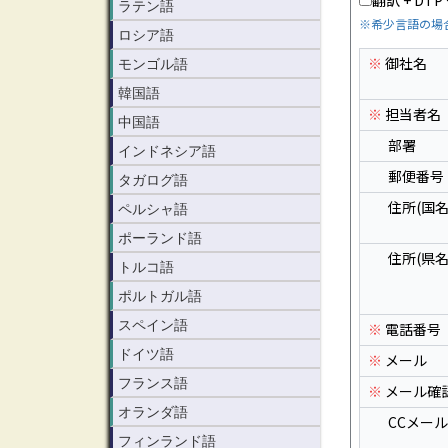
ラテン語
ロシア語
モンゴル語
韓国語
中国語
インドネシア語
タガログ語
ペルシャ語
ポーランド語
トルコ語
ポルトガル語
スペイン語
ドイツ語
フランス語
オランダ語
フィンランド語